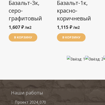
Базальт-3к,
Базальт-1к,
серо-
красно-
графитовый
коричневый
1,607
₽
1,115
₽
/м2
/м2
В КОРЗИНУ
В КОРЗИНУ
Наши работы
Проект 2024_070