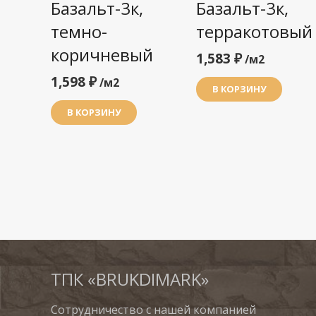
Базальт-3к,
Базальт-3к,
темно-
терракотовый
коричневый
1,583
₽
/м2
1,598
₽
/м2
В КОРЗИНУ
В КОРЗИНУ
ТПК «BRUKDIMARK»
Сотрудничество с нашей компанией