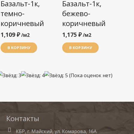
Базальт-1к,
Базальт-1к,
темно-
бежево-
коричневый
коричневый
1,109
₽
1,175
₽
/м2
/м2
В КОРЗИНУ
В КОРЗИНУ
(Пока оценок нет)
Контакты
КБР, г. Майский, ул. Комарова, 16А