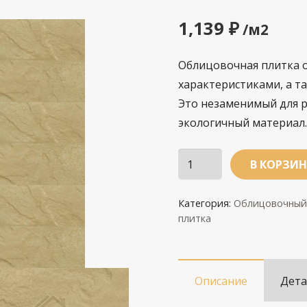
1,139
₽
/м2
Облицовочная плитка 
характеристиками, а т
Это незаменимый для р
экологичный материал.
Количество
В КОРЗИ
ФД/
Базальт-3к,
Категория:
Облицовочный 
бежевый
плитка
Описание
Дета