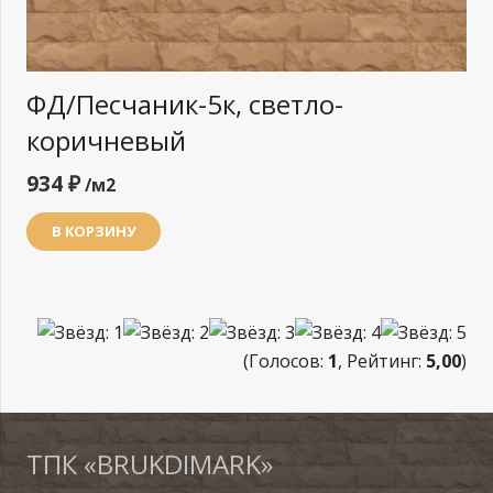
ФД/Песчаник-5к, светло-
коричневый
934
₽
/м2
В КОРЗИНУ
(Голосов:
1
, Рейтинг:
5,00
)
ТПК «BRUKDIMARK»