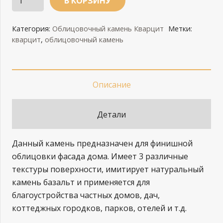
В КОРЗИНУ
ФД/
Кварцит-3к,
Категория:
Облицовочный камень Кварцит
Метки:
темно-
кварцит
,
облицовочный камень
коричневый
Описание
Детали
Данный камень предназначен для финишной
облицовки фасада дома. Имеет 3 различные
текстуры поверхности, имитирует натуральный
камень базальт и применяется для
благоустройства частных домов, дач,
коттеджных городков, парков, отелей и т.д.