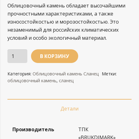
Облицовочный камень обладает высочайшими
прочностными характеристиками, а также
износостойкостью и морозостойкостью. Это
незаменимый для российских климатических
условий и особо экологичный материал.
Количество
В КОРЗИНУ
ФД/
Сланец-3к,
Категория:
Облицовочный камень Сланец
Метки:
серо-
облицовочный камень
,
сланец
голубой
Детали
Производитель
ТПК
«BRUKDIMARK»