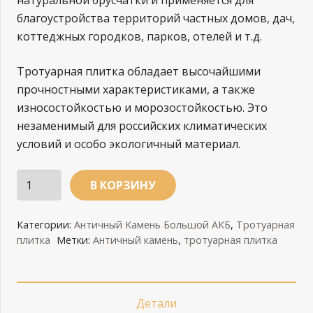
благоустройства территорий частных домов, дач,
коттеджных городков, парков, отелей и т.д.
Тротуарная плитка обладает высочайшими
прочностными характеристиками, а также
износостойкостью и морозостойкостью. Это
незаменимый для российских климатических
условий и особо экологичный материал.
Количество
В КОРЗИНУ
Античный
камень
Категории:
Античный Камень Большой АКБ
,
Тротуарная
АКБ,
плитка
Метки:
Античный камень
,
тротуарная плитка
бежевый
Детали